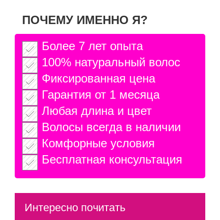
Японская технология
ПОЧЕМУ ИМЕННО Я?
Ленточное наращивание
На трессе
Более 7 лет опыта
Волосы на заколках
100% натуральный волос
Фиксированная цена
Микронаращивание
Гарантия от 1 месяца
Испанская технология
Любая длина и цвет
Волосы всегда в наличии
Комфорные условия
Бесплатная консультация
Интересно почитать